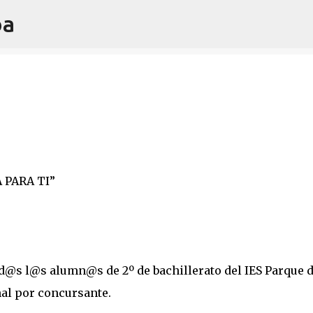
oa
Ir al contenido principal
 PARA TI”
od@s l@s alumn@s de 2º de bachillerato del IES Parque 
nal por concursante.