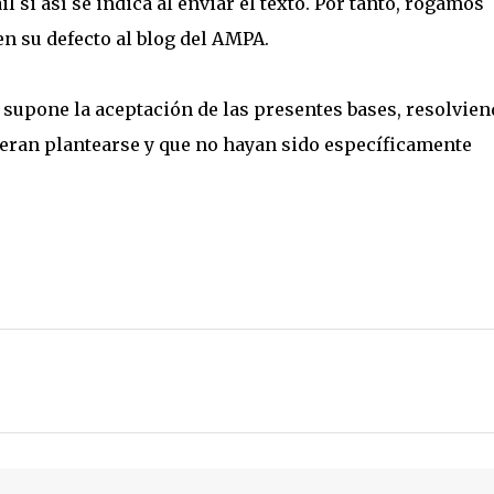
l si así se indica al enviar el texto. Por tanto, rogamos
en su defecto al blog del AMPA.
a supone la aceptación de las presentes bases, resolvie
eran plantearse y que no hayan sido específicamente