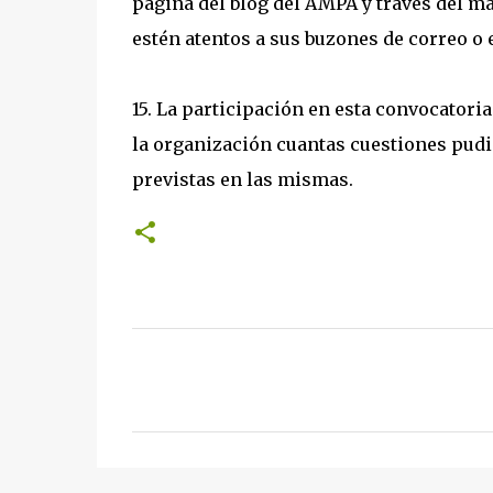
página del blog del AMPA y través del mai
estén atentos a sus buzones de correo o 
15. La participación en esta convocatori
la organización cuantas cuestiones pudi
previstas en las mismas.
C
o
m
e
n