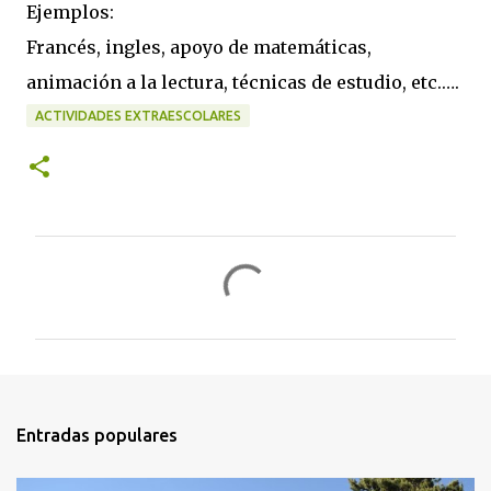
Ejemplos:
Francés, ingles, apoyo de matemáticas,
animación a la lectura, técnicas de estudio, etc.….
ACTIVIDADES EXTRAESCOLARES
C
o
m
e
n
t
Entradas populares
a
r