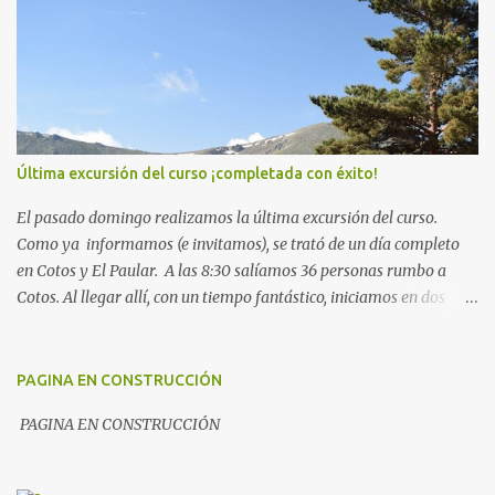
i
o
s
Última excursión del curso ¡completada con éxito!
El pasado domingo realizamos la última excursión del curso.
Como ya informamos (e invitamos), se trató de un día completo
en Cotos y El Paular. A las 8:30 salíamos 36 personas rumbo a
Cotos. Al llegar allí, con un tiempo fantástico, iniciamos en dos
grupos la subida hacia la laguna de Peñalara. De ahí, hacia el
refugio Zabala. Llegados a este punto, el tiempo comenzó a
amenazar: una nube bien densa, que a esa altura se convirtió en
PAGINA EN CONSTRUCCIÓN
niebla, nos invitó a ir bajando. Una vez estuvimos abajo,
PAGINA EN CONSTRUCCIÓN
tomamos el aperitivo y nos preparamos para comer en La Cantina
de Cotos . En este momento, fuera ya estaba cayendo ¡aguanieve!
No importaba porque allí nos metimos entre pecho y espalda unos