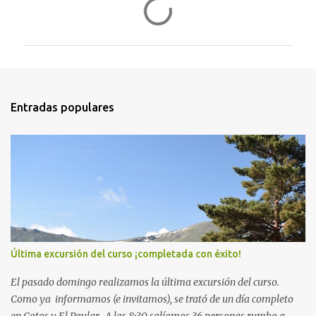
C
o
m
e
n
t
Entradas populares
a
r
i
o
s
Última excursión del curso ¡completada con éxito!
El pasado domingo realizamos la última excursión del curso.
Como ya informamos (e invitamos), se trató de un día completo