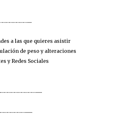
…………….....
des a las que quieres asistir
egulación de peso y alteraciones
tes y Redes Sociales
………………….......
………........