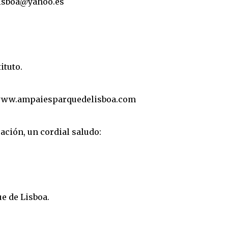
lisboa@yahoo.es
ituto.
: www.ampaiesparquedelisboa.com
ación, un cordial saludo:
ue de Lisboa.