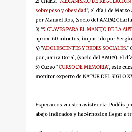
2) Charla “
MECANISMO DE REGULACIÓN D
sobrepeso y obesidad
”, el día 1 de Marz
por Manuel Ros, (socio del AMPA).Charla
3) “
5 CLAVES PARA EL MANEJO DE LA AU
aprox. 60 minutos, impartido por Sergio
4) “
ADOLESCENTES Y REDES SOCIALES
.”
por Juanra Doral, (socio del AMPA). El dí
5) Curso “
CURSO DE MEMORIA
”, este cu
monitor experto de NATUR DEL SIGLO XX
Esperamos vuestra asistencia. Podéis p
abajo indicados y hacérnoslos llegar a tr