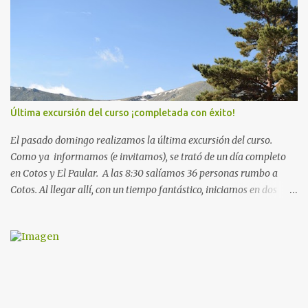
r
i
o
s
Última excursión del curso ¡completada con éxito!
El pasado domingo realizamos la última excursión del curso.
Como ya informamos (e invitamos), se trató de un día completo
en Cotos y El Paular. A las 8:30 salíamos 36 personas rumbo a
Cotos. Al llegar allí, con un tiempo fantástico, iniciamos en dos
grupos la subida hacia la laguna de Peñalara. De ahí, hacia el
refugio Zabala. Llegados a este punto, el tiempo comenzó a
amenazar: una nube bien densa, que a esa altura se convirtió en
niebla, nos invitó a ir bajando. Una vez estuvimos abajo,
tomamos el aperitivo y nos preparamos para comer en La Cantina
de Cotos . En este momento, fuera ya estaba cayendo ¡aguanieve!
No importaba porque allí nos metimos entre pecho y espalda unos