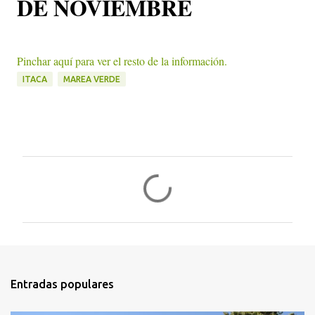
DE NOVIEMBRE
Pinchar aquí para ver el resto de la información.
ITACA
MAREA VERDE
C
o
m
e
n
t
Entradas populares
a