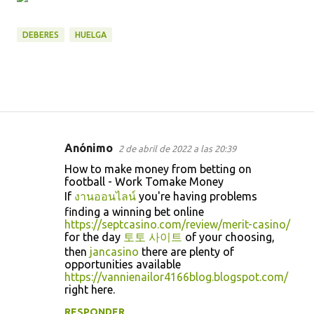
DEBERES
HUELGA
Anónimo
2 de abril de 2022 a las 20:39
C
How to make money from betting on
o
football - Work Tomake Money
m
If
งานออนไลน์
you're having problems
finding a winning bet online
e
https://septcasino.com/review/merit-casino/
n
for the day
토토 사이트
of your choosing,
then
jancasino
there are plenty of
t
opportunities available
a
https://vannienailor4166blog.blogspot.com/
right here.
r
RESPONDER