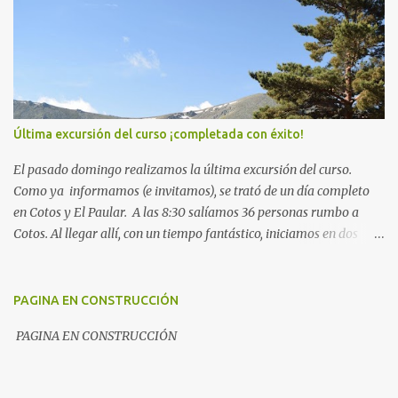
u
n
c
o
m
e
n
t
Última excursión del curso ¡completada con éxito!
a
r
El pasado domingo realizamos la última excursión del curso.
i
o
Como ya informamos (e invitamos), se trató de un día completo
en Cotos y El Paular. A las 8:30 salíamos 36 personas rumbo a
Cotos. Al llegar allí, con un tiempo fantástico, iniciamos en dos
grupos la subida hacia la laguna de Peñalara. De ahí, hacia el
refugio Zabala. Llegados a este punto, el tiempo comenzó a
amenazar: una nube bien densa, que a esa altura se convirtió en
PAGINA EN CONSTRUCCIÓN
niebla, nos invitó a ir bajando. Una vez estuvimos abajo,
PAGINA EN CONSTRUCCIÓN
tomamos el aperitivo y nos preparamos para comer en La Cantina
de Cotos . En este momento, fuera ya estaba cayendo ¡aguanieve!
No importaba porque allí nos metimos entre pecho y espalda unos