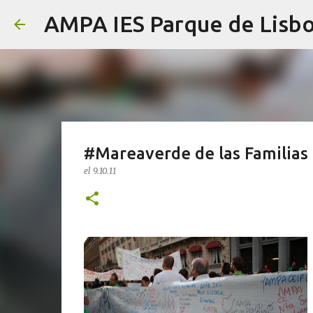
AMPA IES Parque de Lisb
#Mareaverde de las Familias
el
9.10.11